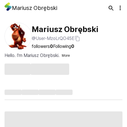
Mariusz Obrębski
Mariusz Obrębski
@User-MzoLrQO45E
followers
0
Following
0
Hello. I'm Mariusz Obrębski.
More