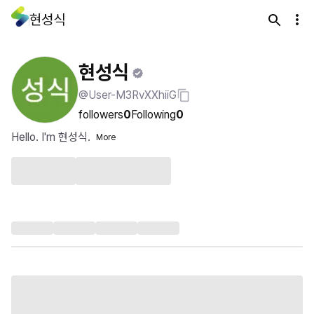
현성식
현성식
@User-M3RvXXhiiG
followers
0
Following
0
Hello. I'm 현성식.
More