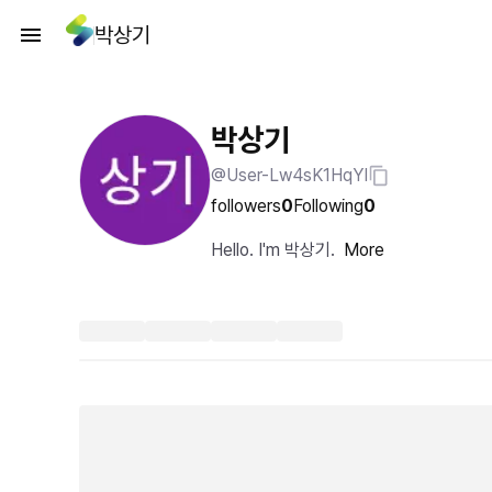
박상기
박상기
@User-Lw4sK1HqYI
followers
0
Following
0
Hello. I'm 박상기.
More