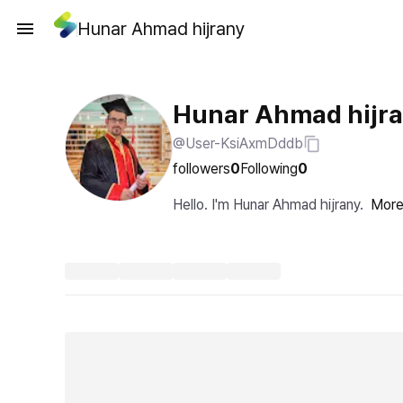
Hunar Ahmad hijrany
Hunar Ahmad hijr
@User-KsiAxmDddb
followers
0
Following
0
Hello. I'm Hunar Ahmad hijrany.
Mor