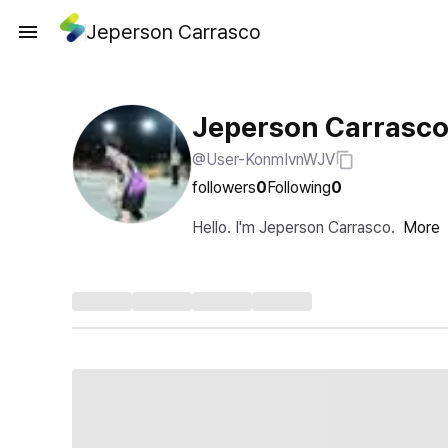
Jeperson Carrasco
Jeperson Carrasc
@User-KonmIvnWJV
followers
0
Following
0
Hello. I'm Jeperson Carrasco.
More