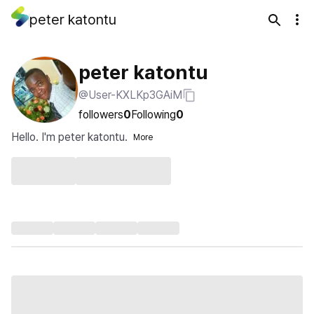
peter katontu
peter katontu
@User-KXLKp3GAiM
followers
0
Following
0
Hello. I'm peter katontu.
More