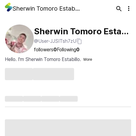
Sherwin Tomoro Estabillo
Sherwin Tomoro Estabi
@User-JJSITsh7zU
llo
followers
0
Following
0
Hello. I'm Sherwin Tomoro Estabillo.
More