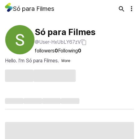
Só para Filmes
Só para Filmes
@User-HxUbLY67zV
followers
0
Following
0
Hello. I'm Só para Filmes.
More