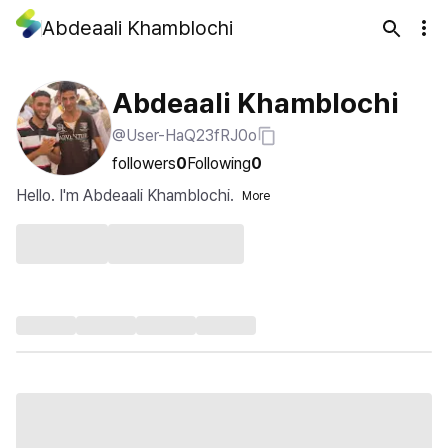
Abdeaali Khamblochi
Abdeaali Khamblochi
@User-HaQ23fRJ0o
followers
0
Following
0
Hello. I'm Abdeaali Khamblochi.
More