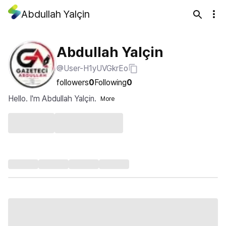
Abdullah Yalçin
Abdullah Yalçin
@User-H1yUVGkrEo
followers
0
Following
0
Hello. I'm Abdullah Yalçin.
More