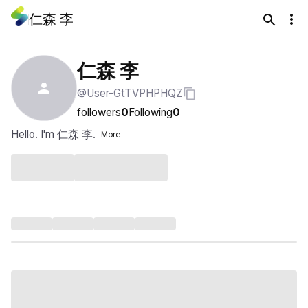
仁森 李
仁森 李
@User-GtTVPHPHQZ
followers
0
Following
0
Hello. I'm 仁森 李.
More