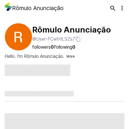
Rômulo Anunciação
Rômulo Anunciação
@User-FCwtHLSZs7
followers
0
Following
0
Hello. I'm Rômulo Anunciação.
More