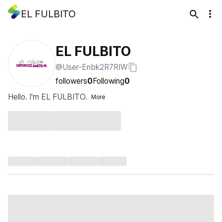
EL FULBITO
EL FULBITO
@User-Enbk2R7RIW
followers
0
Following
0
Hello. I'm EL FULBITO.
More