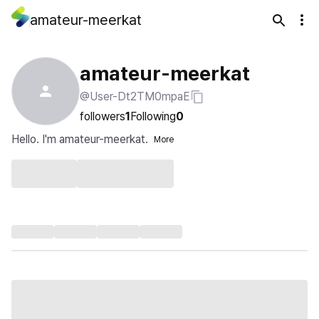
amateur-meerkat
amateur-meerkat
@User-Dt2TM0mpaE
followers
1
Following
0
Hello. I'm amateur-meerkat.
More