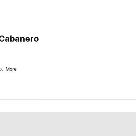
 Cabanero
o.
More