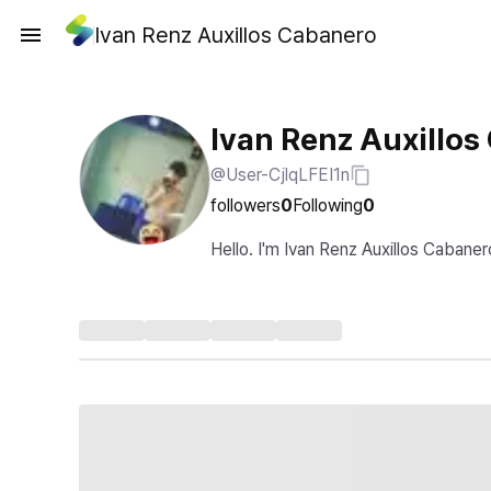
Ivan Renz Auxillos Cabanero
Ivan Renz Auxillos
@User-CjlqLFEI1n
followers
0
Following
0
Hello. I'm Ivan Renz Auxillos Cabaner