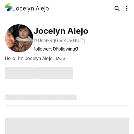
Jocelyn Alejo
Jocelyn Alejo
@User-9qG5sKU9HU
followers
0
Following
0
Hello. I'm Jocelyn Alejo.
More