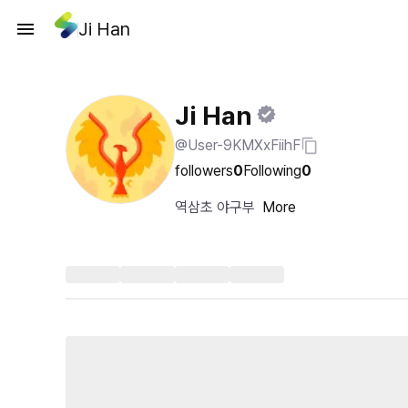
Ji Han
Ji Han
@User-9KMXxFiihF
followers
0
Following
0
역삼초 야구부
More