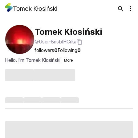
Tomek Kłosiński
Tomek Kłosiński
@User-8nsbIHCrka
followers
0
Following
0
Hello. I'm Tomek Kłosiński.
More