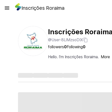
Inscrições Roraima
Inscrições Roraim
@User-8LlMzsoDIX
followers
0
Following
0
Hello. I'm Inscrições Roraima.
More