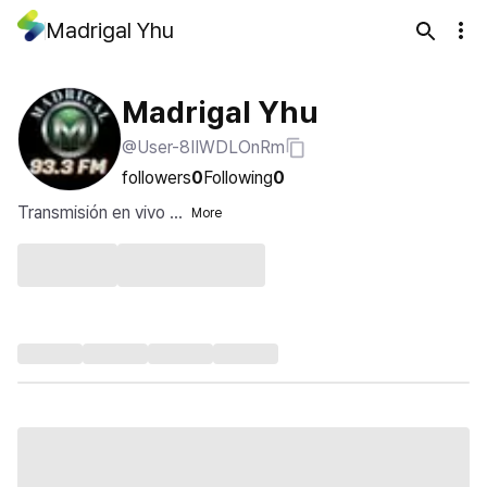
Madrigal Yhu
Madrigal Yhu
@User-8IIWDLOnRm
followers
0
Following
0
Transmisión en vivo ...
More