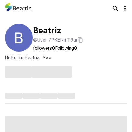
Beatriz
Beatriz
@User-7PKENmT9qr
followers
0
Following
0
Hello. I'm Beatriz.
More