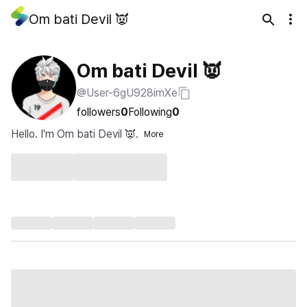
Om bati Devil 👿
Om bati Devil 👿
@User-6gU928imXe
followers
0
Following
0
Hello. I'm Om bati Devil 👿.
More