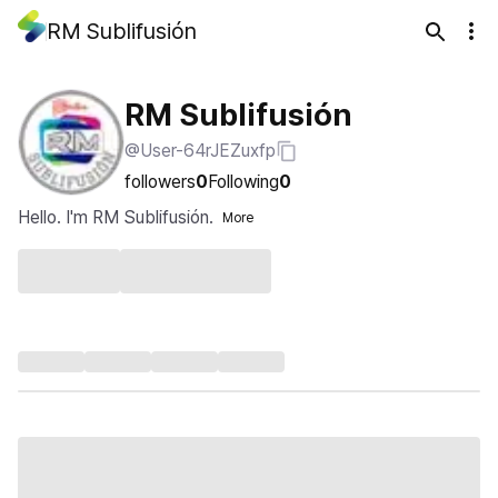
RM Sublifusión
RM Sublifusión
@User-64rJEZuxfp
followers
0
Following
0
Hello. I'm RM Sublifusión.
More