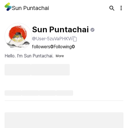
Sun Puntachai
Sun Puntachai
@User-5zuVaPHKVi
followers
0
Following
0
Hello. I'm Sun Puntachai.
More