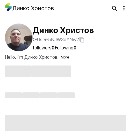
Динко Христов
Динко Христов
@User-5NJW3dYNw2
followers
0
Following
0
Hello. I'm Динко Христов.
More