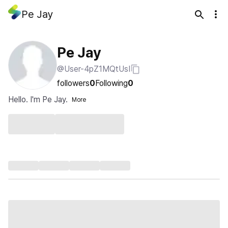
Pe Jay
Pe Jay
@User-4pZ1MQtUsI
followers
0
Following
0
Hello. I'm Pe Jay.
More