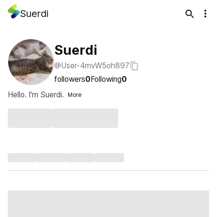
Suerdi
Suerdi
@User-4mvW5oh897
followers
0
Following
0
Hello. I'm Suerdi.
More