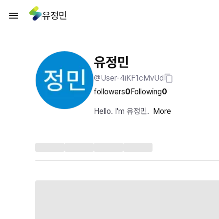
유정민
유정민
@User-4iKF1cMvUd
followers
0
Following
0
Hello. I'm 유정민.
More