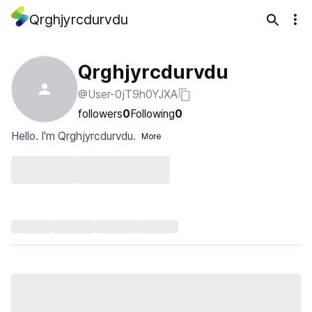
Qrghjyrcdurvdu
Qrghjyrcdurvdu
@User-0jT9h0YJXA
followers
0
Following
0
Hello. I'm Qrghjyrcdurvdu.
More