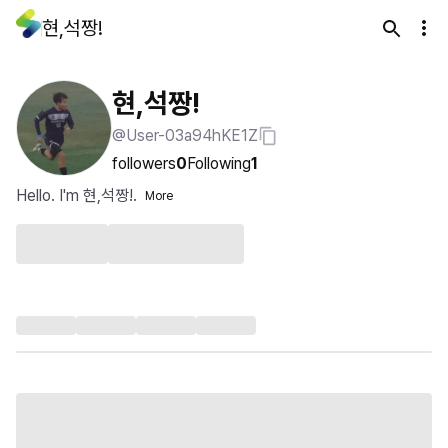
현,석짱!
현,석짱!
@User-03a94hKE1Z
followers
0
Following
1
Hello. I'm 현,석짱!.
More