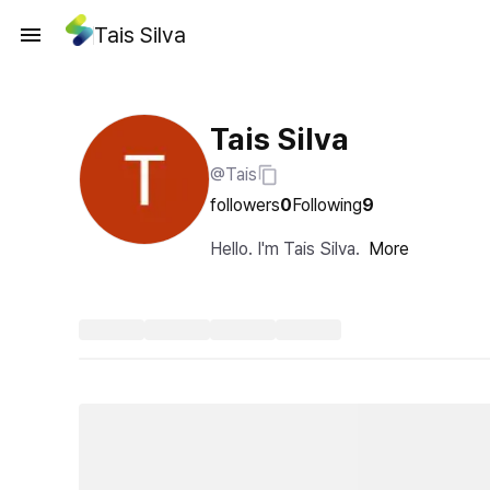
Tais Silva
Tais Silva
@Tais
followers
0
Following
9
Hello. I'm Tais Silva.
More