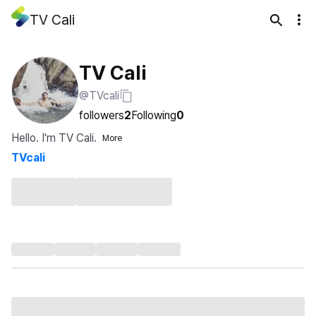
TV Cali
TV Cali
@TVcali
followers
2
Following
0
Hello. I'm TV Cali.
More
TVcali