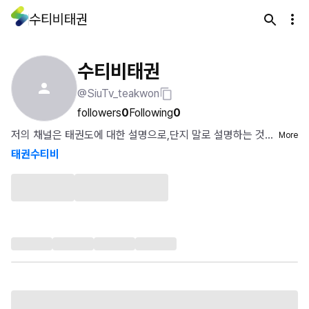
수티비태권
수티비태권
@SiuTv_teakwon
followers
0
Following
0
저의 채널은 태권도에 대한 설명으로,단지 말로 설명하는 것
More
이 아닌 브이로그를 통해 더 생생하고 현실적인 태권도의 세
태권수티비
계를 소개시켜줍니다