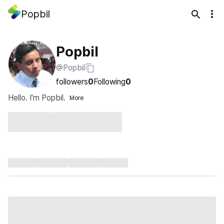
Popbil
Popbil
@Popbil
followers
0
Following
0
Hello. I'm Popbil.
More