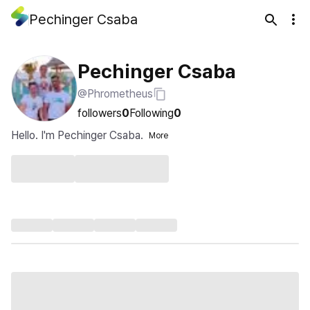
Pechinger Csaba
Pechinger Csaba
@Phrometheus
followers
0
Following
0
Hello. I'm Pechinger Csaba.
More