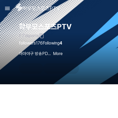
학부모스포츠PTV
학부모스포츠PTV
PTVsports
followers
176
Following
4
아마야구 방송PD...
More