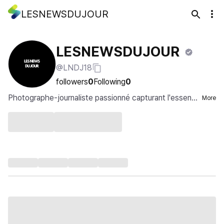
LESNEWSDUJOUR
LESNEWSDUJOUR
@LNDJ18
followers
0
Following
0
Photographe-journaliste passionné capturant l'essenc
More
e du monde. 📸🌍 #Storyteller #Passionné #JeuneTale
nt...