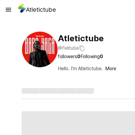
Atletictube
Atletictube
@Felitube
followers
0
Following
0
Hello. I'm Atletictube.
More