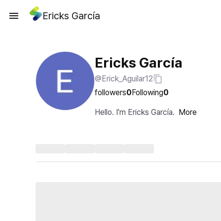
Ericks García
Ericks García
@Erick_Aguilar12
followers
0
Following
0
Hello. I'm Ericks García.
More