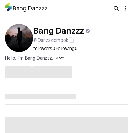
Bang Danzzz
Bang Danzzz
@Danzzzlombok
followers
0
Following
0
Hello. I'm Bang Danzzz.
More