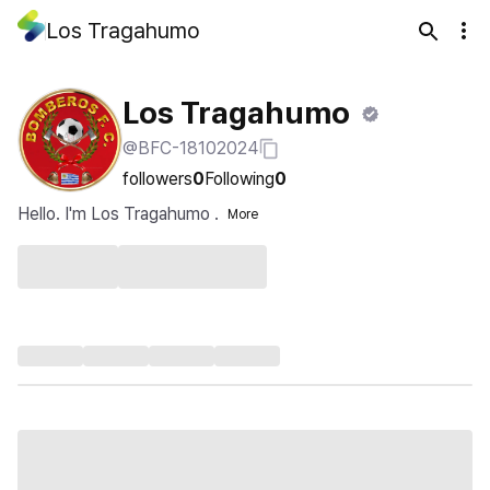
Los Tragahumo
Los Tragahumo
@BFC-18102024
followers
0
Following
0
Hello. I'm Los Tragahumo .
More