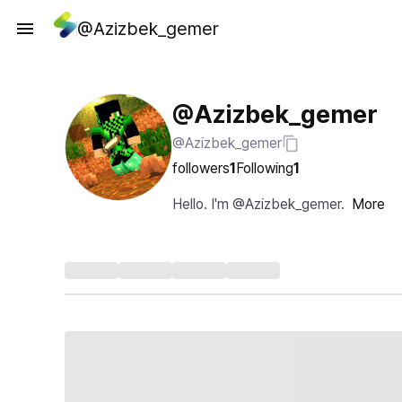
@Azizbek_gemer
@Azizbek_gemer
@Azizbek_gemer
followers
1
Following
1
Hello. I'm @Azizbek_gemer.
More