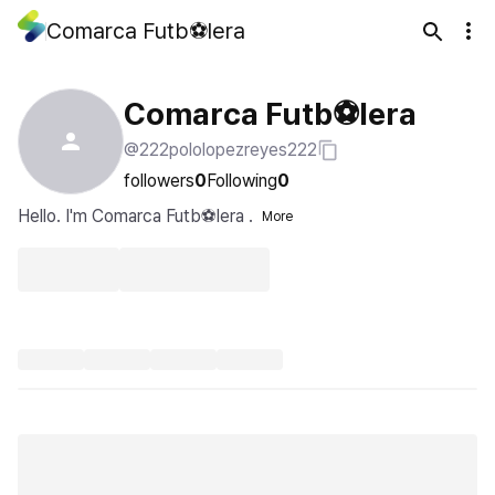
Comarca Futb⚽lera
Comarca Futb⚽lera
@222pololopezreyes222
followers
0
Following
0
Hello. I'm Comarca Futb⚽lera .
More