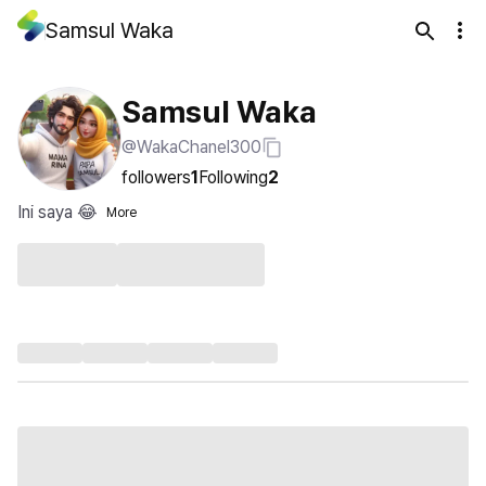
Samsul Waka
Samsul Waka
@WakaChanel300
followers
1
Following
2
Ini saya 😂
More