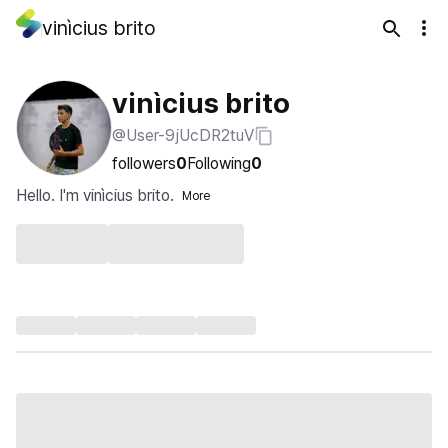
vinìcius brito
vinìcius brito
@User-9jUcDR2tuV
followers
0
Following
0
Hello. I'm vinìcius brito.
More