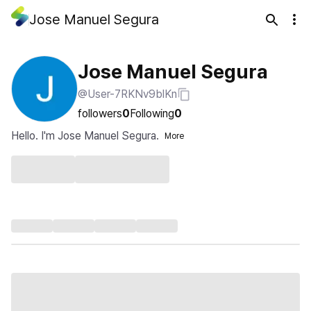
Jose Manuel Segura
Jose Manuel Segura
@User-7RKNv9blKn
followers
0
Following
0
Hello. I'm Jose Manuel Segura.
More