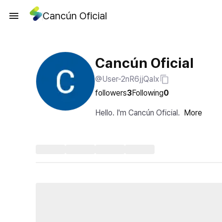
Cancún Oficial
Cancún Oficial
@User-2nR6jjQaIx
followers
3
Following
0
Hello. I'm Cancún Oficial.
More