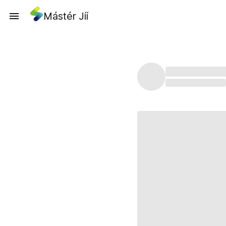
Mástér Jíí