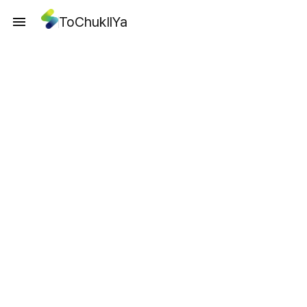
ToChukIlYa