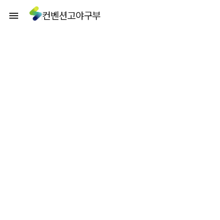
컨벤션고야구부